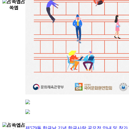
제579돌 한글날 기념 한글사랑 공모전 안내 및 참가