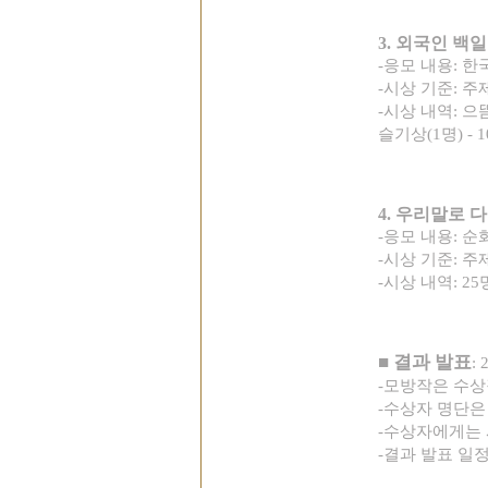
3.
외국인 백일
-
응모 내용
:
한
-
시상 기준
:
주
-
시상 내역
:
으
슬기상
(1
명
) - 
4.
우리말로 다
-
응모 내용
:
순
-
시상 기준
:
주
-
시상 내역
: 25
■
결과 발표
: 
-
모방작은 수상
-
수상자 명단은
-
수상자에게는 
-
결과 발표 일