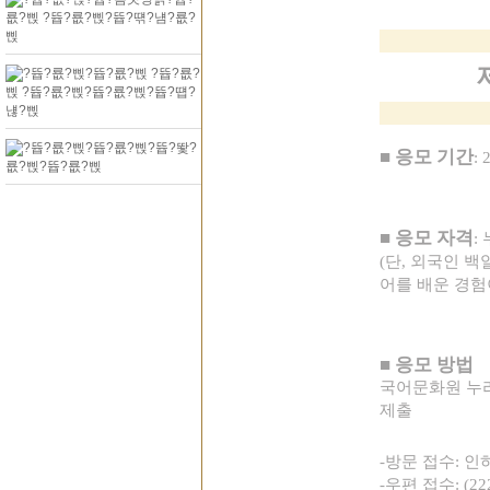
■
응모 기간
: 
■
응모 자격
:
(
단
,
외국인 백
어를 배운 경험
■
응모 방법
국어문화원 누
제출
-
방문 접수
:
인
-
우편 접수
: (2